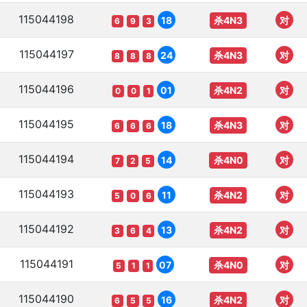
115044198
杀4N3
18
对
6
9
3
115044197
杀4N3
24
对
8
8
8
115044196
杀4N2
01
对
0
0
1
115044195
杀4N3
18
对
6
6
6
115044194
杀4N0
14
对
7
2
5
115044193
杀4N2
11
对
5
0
6
115044192
杀4N2
13
对
3
6
4
115044191
杀4N0
07
对
5
1
1
115044190
杀4N2
16
对
6
5
5