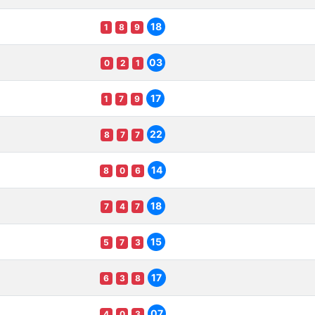
18
1
8
9
03
0
2
1
17
1
7
9
22
8
7
7
14
8
0
6
18
7
4
7
15
5
7
3
17
6
3
8
07
4
0
3