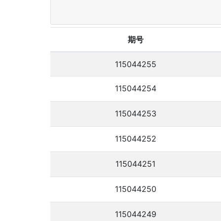
期号
115044255
115044254
115044253
115044252
115044251
115044250
115044249