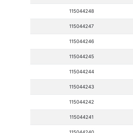
115044248
115044247
115044246
115044245
115044244
115044243
115044242
115044241
115044240