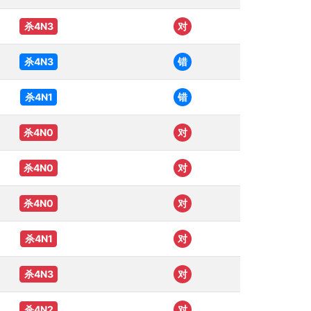
杀4N3
对
杀4N3
错
杀4N1
错
杀4N0
对
杀4N0
对
杀4N0
对
杀4N1
对
杀4N3
对
杀4N2
对