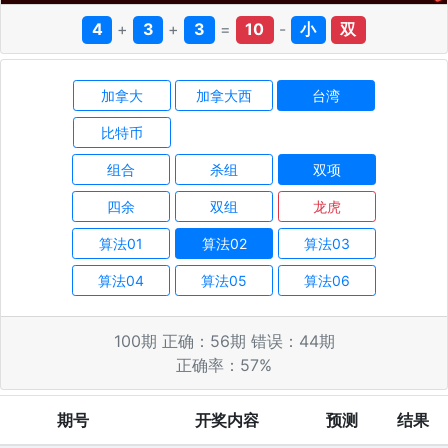
4
+
3
+
3
=
10
-
小
双
加拿大
加拿大西
台湾
比特币
组合
杀组
双项
四余
双组
龙虎
算法01
算法02
算法03
算法04
算法05
算法06
100
期 正确：
56
期 错误：
44
期
正确率：
57
%
期号
开奖内容
预测
结果