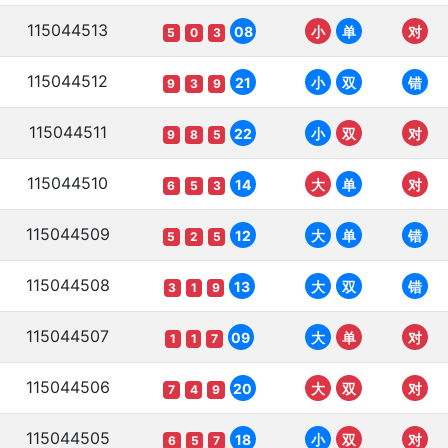
115044513
08
小
单
对
5
0
3
115044512
21
小
双
错
9
3
9
115044511
22
小
双
对
9
8
5
115044510
14
大
单
对
6
5
3
115044509
12
大
单
错
5
2
5
115044508
13
大
双
错
3
1
9
115044507
09
大
单
对
1
1
7
115044506
20
大
双
对
7
4
9
115044505
18
小
双
对
6
5
7