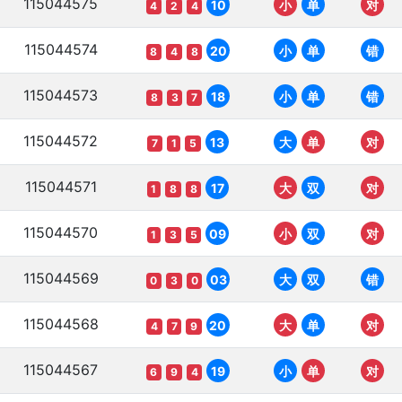
115044575
10
小
单
对
4
2
4
115044574
20
小
单
错
8
4
8
115044573
18
小
单
错
8
3
7
115044572
13
大
单
对
7
1
5
115044571
17
大
双
对
1
8
8
115044570
09
小
双
对
1
3
5
115044569
03
大
双
错
0
3
0
115044568
20
大
单
对
4
7
9
115044567
19
小
单
对
6
9
4