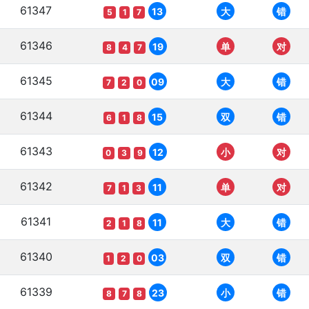
61347
13
大
错
5
1
7
61346
19
单
对
8
4
7
61345
09
大
错
7
2
0
61344
15
双
错
6
1
8
61343
12
小
对
0
3
9
61342
11
单
对
7
1
3
61341
11
大
错
2
1
8
61340
03
双
错
1
2
0
61339
23
小
错
8
7
8