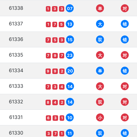
61338
07
单
对
1
3
3
61337
13
大
错
1
7
5
61336
15
双
错
7
5
3
61335
23
大
对
7
9
7
61334
20
单
错
9
9
2
61333
14
大
对
7
3
4
61332
14
双
对
8
4
2
61331
10
小
对
6
3
1
61330
11
双
错
3
7
1