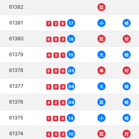
61382
双
61381
17
小
错
7
2
8
61380
18
双
对
6
8
4
61379
10
大
错
4
5
1
61378
05
单
对
5
0
0
61377
06
大
错
2
0
4
61376
09
双
错
4
2
3
61375
14
小
错
1
9
4
61374
10
双
对
3
4
3