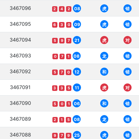
3467096
08
虎
错
2
4
2
3467095
09
虎
错
6
3
0
3467094
21
虎
对
5
9
7
3467093
08
龙
错
0
7
1
3467092
12
和
错
5
7
0
3467091
11
虎
对
3
3
5
3467090
06
和
错
5
0
1
3467089
08
龙
错
2
1
5
3467088
25
虎
错
9
7
9