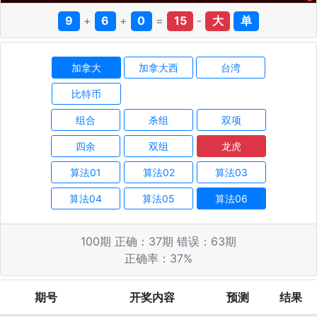
9
+
6
+
0
=
15
-
大
单
加拿大
加拿大西
台湾
比特币
组合
杀组
双项
四余
双组
龙虎
算法01
算法02
算法03
算法04
算法05
算法06
100
期 正确：
37
期 错误：
63
期
正确率：
37
%
期号
开奖内容
预测
结果