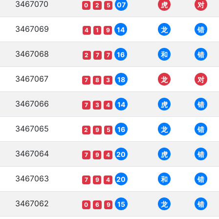
3467070
07
虎
对
0
2
5
3467069
14
龙
错
4
1
9
3467068
16
和
错
2
7
7
3467067
18
龙
对
7
8
3
3467066
14
虎
错
7
3
4
3467065
16
龙
错
2
9
5
3467064
20
虎
错
7
9
4
3467063
20
和
错
7
9
4
3467062
15
龙
错
0
6
9