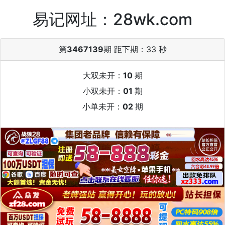
易记网址：28wk.com
第
3467139
期 距下期：
33 秒
大双未开：
10
期
小双未开：
01
期
小单未开：
02
期