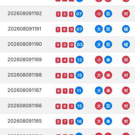
202608091192
07
小
双
对
1
5
1
202608091191
07
大
双
错
1
6
0
202608091190
03
大
双
错
3
0
0
202608091189
12
小
单
对
3
4
5
202608091188
15
大
单
对
8
7
0
202608091187
11
大
单
对
9
1
1
202608091186
15
大
双
对
6
6
3
202608091185
16
大
单
对
2
7
7