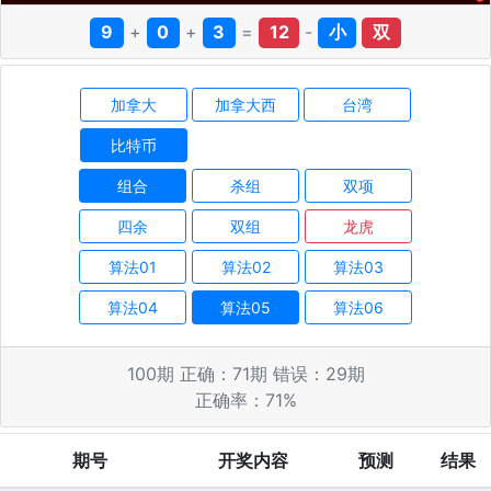
9
+
0
+
3
=
12
-
小
双
加拿大
加拿大西
台湾
比特币
组合
杀组
双项
四余
双组
龙虎
算法01
算法02
算法03
算法04
算法05
算法06
100
期 正确：
71
期 错误：
29
期
正确率：
71
%
期号
开奖内容
预测
结果