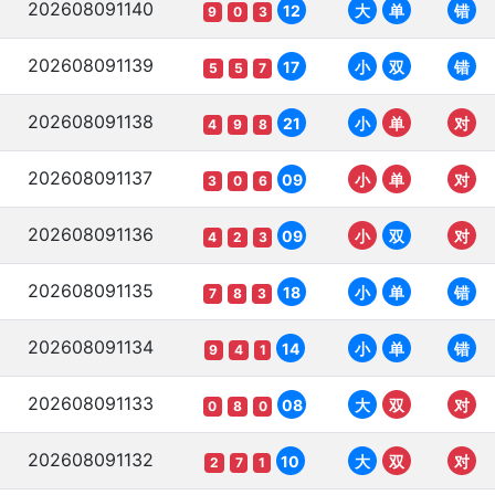
202608091140
12
大
单
错
9
0
3
202608091139
17
小
双
错
5
5
7
202608091138
21
小
单
对
4
9
8
202608091137
09
小
单
对
3
0
6
202608091136
09
小
双
对
4
2
3
202608091135
18
小
单
错
7
8
3
202608091134
14
小
单
错
9
4
1
202608091133
08
大
双
对
0
8
0
202608091132
10
大
双
对
2
7
1