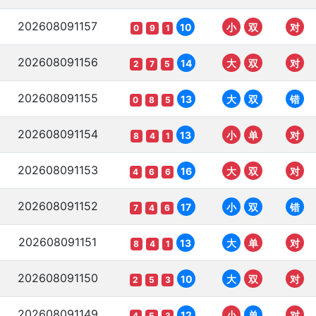
202608091157
10
小
双
对
0
9
1
202608091156
14
大
双
对
2
7
5
202608091155
13
大
双
错
0
8
5
202608091154
13
小
单
对
8
4
1
202608091153
16
大
双
对
4
6
6
202608091152
17
小
双
错
7
4
6
202608091151
13
大
单
对
8
4
1
202608091150
10
大
双
对
2
5
3
202608091149
12
小
单
对
4
5
3